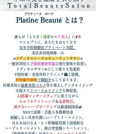
Ｔ
Ｂ
Ｓ
ｏｔａｌ
ｅａｕｔｙ
ａｌｏｎ
プラティーヌ ボーテ
Platine Beauté とは？
誰もが『より
若く健康
な
モテ美人
』に
❣️
を
コンセプトに、あなたをおもてなす
完全予約制個室プライベート空間。
北区赤羽地域唯一の
⭐
メディカルトータルビューティーサロン
⭐
一般社団法人
予防医療研究協会
発行資格を取得し
メディカルサロン✨として様々な先進的
予防医療・美容外科クリニック🏥と提携。
特別優待価格
で御紹介
もしております。
医療美容の
最新美容コスメ
等を導入し
アンチエイジング
を超えた
リバースエイジング
を御提案。
AI搭載マッサージチェア
に座りながら
セルフホワイトニング
＆
水素吸引
。
​剥けないハーブピーリング
は厳選純国産🌿
SNSで話題・芸能人多数御用達
剥離しない次世代潤いハーブトリートメント。
ＨＥＲＭＯＳＡ・ヒト幹細胞培養上清液配合
ハーブトリートメント、複合型覚醒トリートメント。
『即効果を実感』
出来る
フェイシャルエステ
💆‍♀️