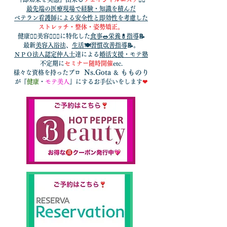
最先端の医療現場で経験・知識を積んだ
ベテラン看護師による
安全性と即効性を考慮した
ストレッチ・整体・姿勢矯正。
健康🏃‍♂️美容🧘🏻‍♀️に特化した
食事🥗栄養💊指導
📝
最新
美容入浴法
、
生活🍽習慣改善指導
📝。
ＮＰＯ法人認定仲人士
達による
婚活支援・モテ塾
不定期に
セミナー随時開催
etc.​
Ns.Gota
もものり
様々な資格を持ったプロ
&
が『
健康
・
モテ美人
』にするお手伝いをします
❤