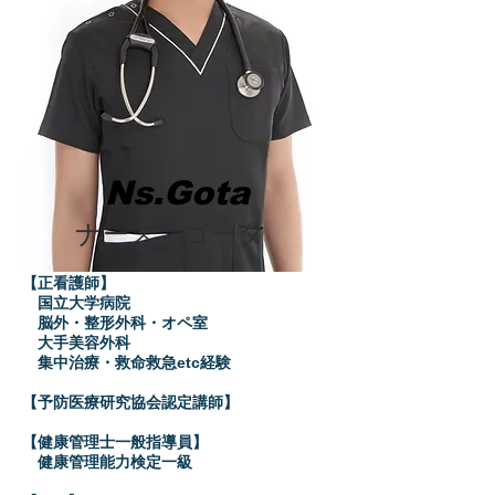
Ns.Gota​
​ナース ゴータ
【正看護師】
国立大学病院
脳外・整形外科・オペ室
大手美容外科
集中治療・救命救急etc経験​​
【予防医療研究協会認定講師】
【健康管理士一般指導員】
健康管理能力検定一級